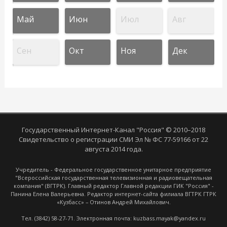
Май
Июн
Июл
Авг
Сен
Окт
Ноя
Дек
Государственный Интернет-Канал "Россия" © 2010–2018
Свидетельство о регистрации СМИ Эл № ФС 77-59166 от 22
августа 2014 года.
Учредитель - Федеральное государственное унитарное предприятие
"Всероссийская государственная телевизионная и радиовещательная
компания" (ВГТРК). Главный редактор Главной редакции ГИК "Россия" -
Панина Елена Валерьевна. Редактор интернет-сайта филиала ВГТРК ГТРК
«Кузбасс» – Отинов Андрей Михайлович.
Тел. (3842) 58-27-71. Электронная почта: kuzbass.mayak@yandex.ru