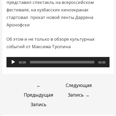
представил спектакль на всероссийском
фестивале, на кузбасских киноэкранах
стартовал прокат новой ленты Даррена
Аронофски
Об этом и не только в обзоре культурных
событий от Максима Тропина
Аудиоплеер
00:00
00:00
←
Следующая
Предыдущая
Запись
→
Запись