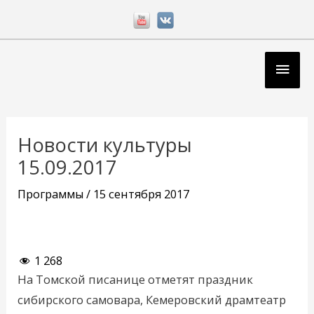
Перейти
к
содержимому
Глав
мен
Навигация
по
Новости культуры
записям
15.09.2017
Программы
/
15 сентября 2017
1 268
На Томской писанице отметят праздник
сибирского самовара, Кемеровский драмтеатр