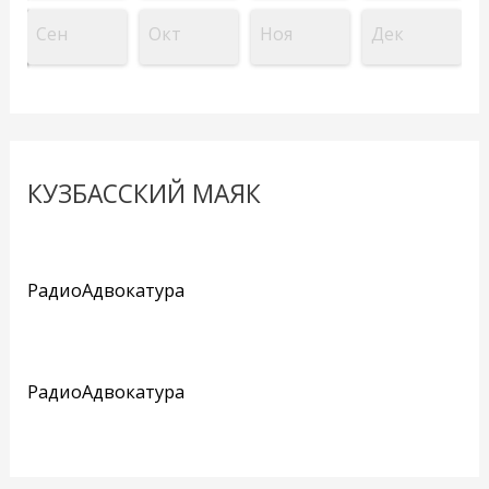
Сен
Окт
Ноя
Дек
КУЗБАССКИЙ МАЯК
РадиоАдвокатура
РадиоАдвокатура