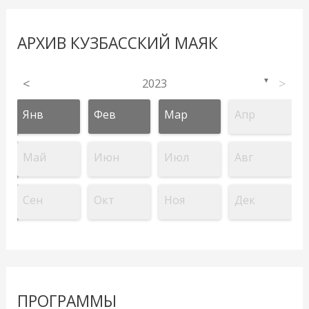
АРХИВ КУЗБАССКИЙ МАЯК
<
2023
>
▼
Янв
Фев
Мар
Апр
Май
Июн
Июл
Авг
Сен
Окт
Ноя
Дек
ПРОГРАММЫ