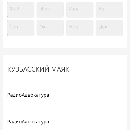
Май
Июн
Июл
Авг
Сен
Окт
Ноя
Дек
КУЗБАССКИЙ МАЯК
РадиоАдвокатура
РадиоАдвокатура