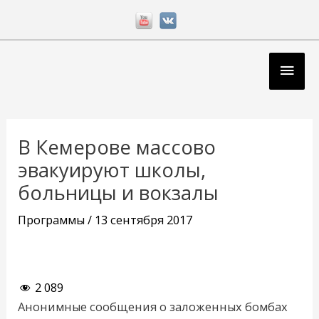
Перейти
к
содержимому
Глав
мен
Навигация
по
В Кемерове массово
записям
эвакуируют школы,
больницы и вокзалы
Программы
/
13 сентября 2017
2 089
Анонимные сообщения о заложенных бомбах