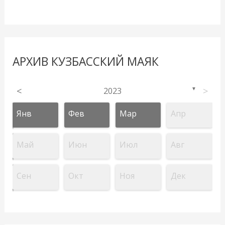
АРХИВ КУЗБАССКИЙ МАЯК
<
2023
>
▼
Янв
Фев
Мар
Апр
Май
Июн
Июл
Авг
Сен
Окт
Ноя
Дек