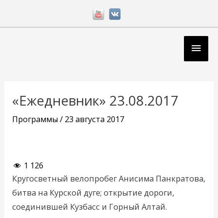
Перейти
к
содержимому
Глав
мен
Навигация
по
«Ежедневник» 23.08.2017
записям
Программы
/
23 августа 2017
1 126
Кругосветный велопробег Анисима Панкратова,
битва на Курской дуге; открытие дороги,
соединившей Кузбасс и Горный Алтай.