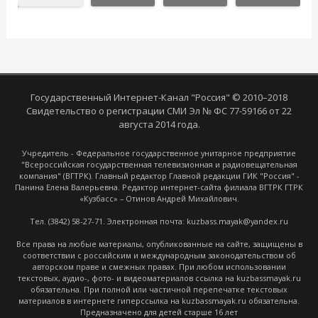
Государственный Интернет-Канал "Россия" © 2010–2018
Свидетельство о регистрации СМИ Эл № ФС 77-59166 от 22
августа 2014 года.
Учредитель - Федеральное государственное унитарное предприятие
"Всероссийская государственная телевизионная и радиовещательная
компания" (ВГТРК). Главный редактор Главной редакции ГИК "Россия" -
Панина Елена Валерьевна. Редактор интернет-сайта филиала ВГТРК ГТРК
«Кузбасс» – Отинов Андрей Михайлович.
Тел. (3842) 58-27-71. Электронная почта: kuzbass.mayak@yandex.ru
Все права на любые материалы, опубликованные на сайте, защищены в
соответствии с российским и международным законодательством об
авторском праве и смежных правах. При любом использовании
текстовых, аудио-, фото- и видеоматериалов ссылка на kuzbassmayak.ru
обязательна. При полной или частичной перепечатке текстовых
материалов в интернете гиперссылка на kuzbassmayak.ru обязательна.
Предназначено для детей старше 16 лет