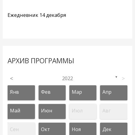
Ежедневник 14 декабря
АРХИВ ПРОГРАММЫ
<
2022
>
▼
Янв
Фев
Мар
Апр
Май
Июн
Июл
Авг
Сен
Окт
Ноя
Дек