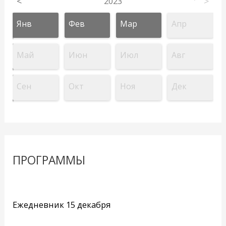
<
2023
>
Янв
Фев
Мар
Апр
Май
Июн
Июл
Авг
Сен
Окт
Ноя
Дек
ПРОГРАММЫ
Ежедневник 15 декабря