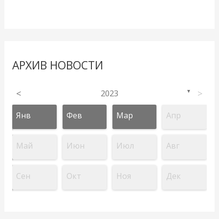
АРХИВ НОВОСТИ
<
2023
>
▼
Янв
Фев
Мар
Апр
Май
Июн
Июл
Авг
Сен
Окт
Ноя
Дек