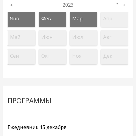
<
2023
>
▼
Янв
Фев
Мар
Апр
Май
Июн
Июл
Авг
Сен
Окт
Ноя
Дек
ПРОГРАММЫ
Ежедневник 15 декабря