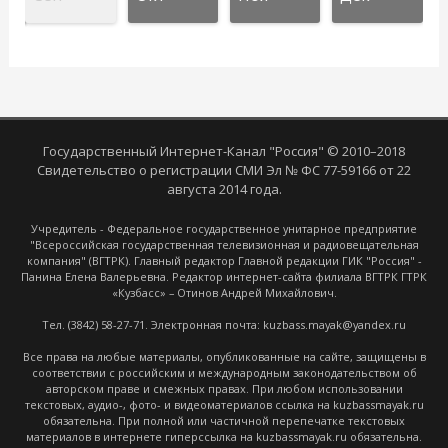
Государственный Интернет-Канал "Россия" © 2010–2018
Свидетельство о регистрации СМИ Эл № ФС 77-59166 от 22
августа 2014 года.
Учредитель - Федеральное государственное унитарное предприятие
"Всероссийская государственная телевизионная и радиовещательная
компания" (ВГТРК). Главный редактор Главной редакции ГИК "Россия" -
Панина Елена Валерьевна. Редактор интернет-сайта филиала ВГТРК ГТРК
«Кузбасс» – Отинов Андрей Михайлович.
Тел. (3842) 58-27-71. Электронная почта: kuzbass.mayak@yandex.ru
Все права на любые материалы, опубликованные на сайте, защищены в
соответствии с российским и международным законодательством об
авторском праве и смежных правах. При любом использовании
текстовых, аудио-, фото- и видеоматериалов ссылка на kuzbassmayak.ru
обязательна. При полной или частичной перепечатке текстовых
материалов в интернете гиперссылка на kuzbassmayak.ru обязательна.