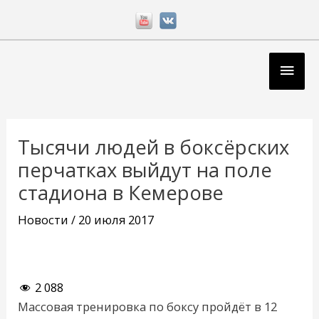
Перейти
к
содержимому
Глав
мен
Навигация
по
Тысячи людей в боксёрских
записям
перчатках выйдут на поле
стадиона в Кемерове
Новости
/
20 июля 2017
2 088
Массовая тренировка по боксу пройдёт в 12