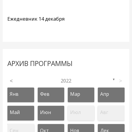
Ежедневник 14 декабря
АРХИВ ПРОГРАММЫ
<
2022
>
▼
Янв
Фев
Мар
Апр
Май
Июн
Июл
Авг
Сен
Окт
Ноя
Дек