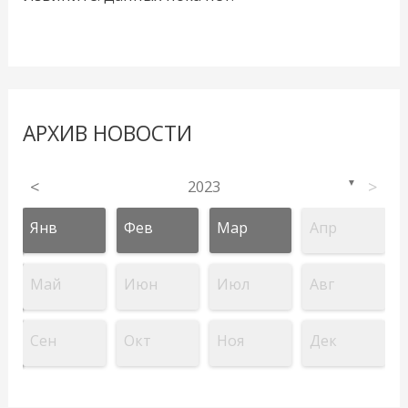
АРХИВ НОВОСТИ
<
2023
>
▼
Янв
Фев
Мар
Апр
Май
Июн
Июл
Авг
Сен
Окт
Ноя
Дек