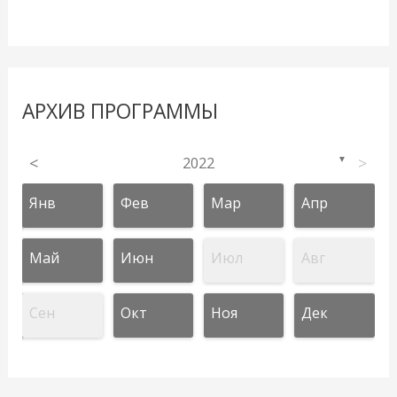
АРХИВ ПРОГРАММЫ
<
2022
>
▼
Янв
Фев
Мар
Апр
Май
Июн
Июл
Авг
Сен
Окт
Ноя
Дек