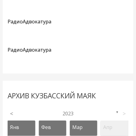
РадиоАдвокатура
РадиоАдвокатура
АРХИВ КУЗБАССКИЙ МАЯК
<
2023
>
▼
Янв
Фев
Мар
Апр