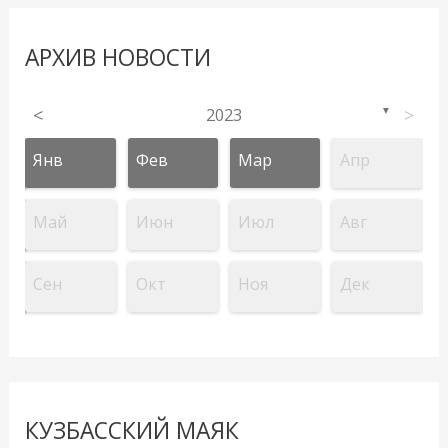
АРХИВ НОВОСТИ
<
2023
>
▼
Янв
Фев
Мар
Апр
Май
Июн
Июл
Авг
Сен
Окт
Ноя
Дек
КУЗБАССКИЙ МАЯК