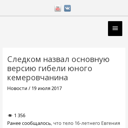
Перейти
к
содержимому
Глав
мен
Навигация
по
Следком назвал основную
записям
версию гибели юного
кемеровчанина
Новости
/
19 июля 2017
1 356
Ранее сообщалось
, что тело 16-летнего Евгения