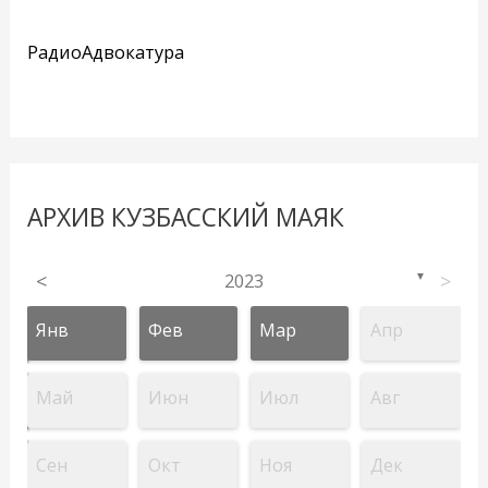
РадиоАдвокатура
АРХИВ КУЗБАССКИЙ МАЯК
<
2023
>
▼
Янв
Фев
Мар
Апр
Май
Июн
Июл
Авг
Сен
Окт
Ноя
Дек