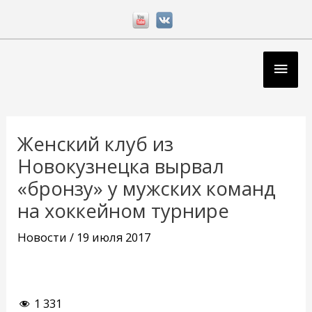
Перейти
к
содержимому
Глав
мен
Навигация
по
Женский клуб из
записям
Новокузнецка вырвал
«бронзу» у мужских команд
на хоккейном турнире
Новости
/
19 июля 2017
1 331