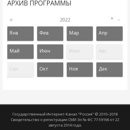
АРХИВ ПРОГРАММЫ
<
2022
>
▼
Янв
Фев
Мар
Апр
Май
Июн
Июл
Авг
Сен
Окт
Ноя
Дек
Государственный Интернет-Канал "Россия" © 2010–2018
Свидетельство о регистрации СМИ Эл № ФС 77-59166 от 22
августа 2014 года.