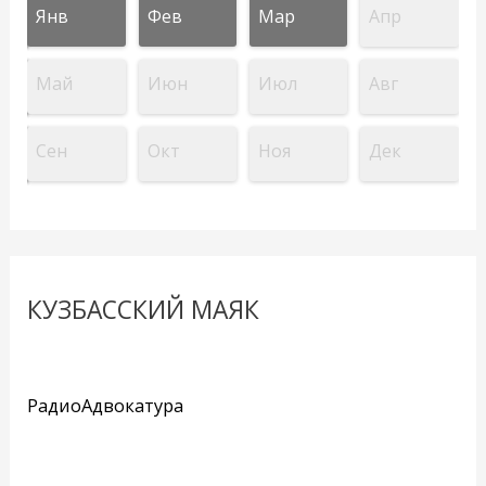
Янв
Фев
Мар
Апр
Май
Июн
Июл
Авг
Сен
Окт
Ноя
Дек
КУЗБАССКИЙ МАЯК
РадиоАдвокатура