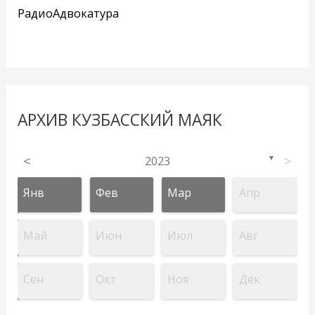
РадиоАдвокатура
АРХИВ КУЗБАССКИЙ МАЯК
<
2023
>
▼
Янв
Фев
Мар
Апр
Май
Июн
Июл
Авг
Сен
Окт
Ноя
Дек