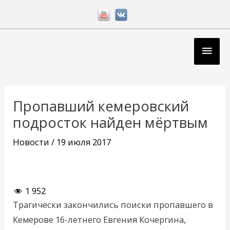
Перейти
к
содержимому
Глав
мен
Навигация
по
Пропавший кемеровский
записям
подросток найден мёртвым
Новости
/
19 июля 2017
1 952
Трагически закончились поиски пропавшего в
Кемерове 16-летнего Евгения Кочергина,