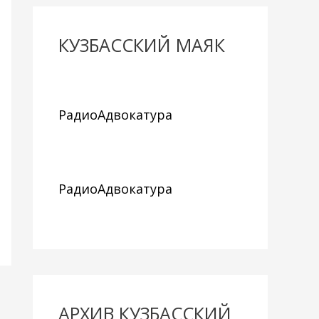
КУЗБАССКИЙ МАЯК
РадиоАдвокатура
РадиоАдвокатура
АРХИВ КУЗБАССКИЙ