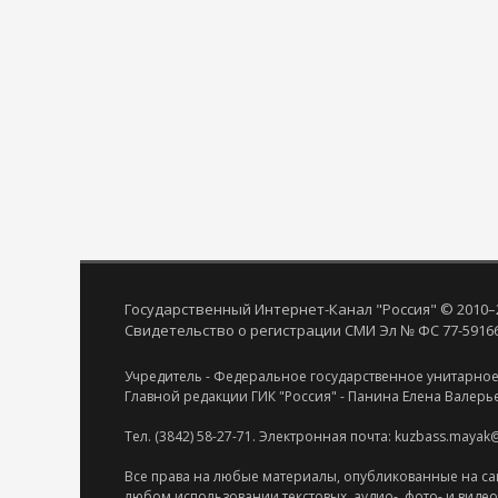
Государственный Интернет-Канал "Россия" © 2010–
Свидетельство о регистрации СМИ Эл № ФС 77-59166 
Учредитель - Федеральное государственное унитарное
Главной редакции ГИК "Россия" - Панина Елена Валерь
Тел. (3842) 58-27-71. Электронная почта: kuzbass.mayak
Все права на любые материалы, опубликованные на са
любом использовании текстовых, аудио-, фото- и виде