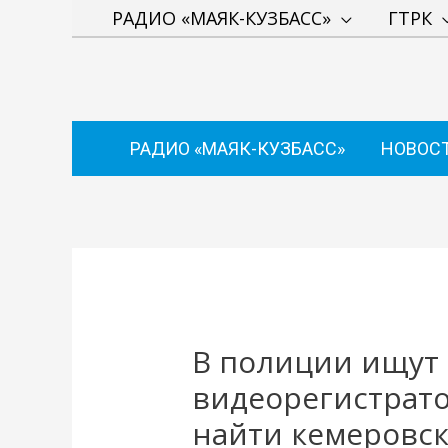
Перейти
РАДИО «МАЯК-КУЗБАСС»
ГТРК
к
содержимому
РАДИО «МАЯК-КУЗБАСС»
НОВОС
Навигация
по
записям
В полиции ищут 
видеорегистрато
найти кемеровск