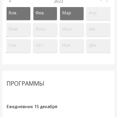
<
2023
>
Янв
Фев
Мар
Апр
Май
Июн
Июл
Авг
Сен
Окт
Ноя
Дек
ПРОГРАММЫ
Ежедневник 15 декабря