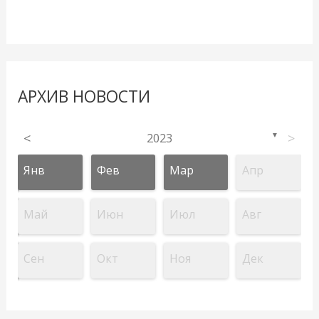
АРХИВ НОВОСТИ
<
2023
>
▼
Янв
Фев
Мар
Апр
Май
Июн
Июл
Авг
Сен
Окт
Ноя
Дек