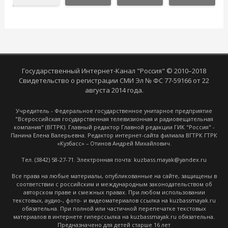
Государственный Интернет-Канал "Россия" © 2010–2018
Свидетельство о регистрации СМИ Эл № ФС 77-59166 от 22
августа 2014 года.
Учредитель - Федеральное государственное унитарное предприятие
"Всероссийская государственная телевизионная и радиовещательная
компания" (ВГТРК). Главный редактор Главной редакции ГИК "Россия" -
Панина Елена Валерьевна. Редактор интернет-сайта филиала ВГТРК ГТРК
«Кузбасс» – Отинов Андрей Михайлович.
Тел. (3842) 58-27-71. Электронная почта: kuzbass.mayak@yandex.ru
Все права на любые материалы, опубликованные на сайте, защищены в
соответствии с российским и международным законодательством об
авторском праве и смежных правах. При любом использовании
текстовых, аудио-, фото- и видеоматериалов ссылка на kuzbassmayak.ru
обязательна. При полной или частичной перепечатке текстовых
материалов в интернете гиперссылка на kuzbassmayak.ru обязательна.
Предназначено для детей старше 16 лет