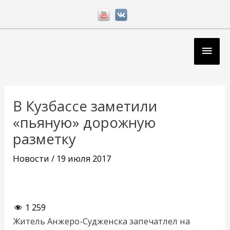
Перейти
к
содержимому
Глав
мен
Навигация
по
В Кузбассе заметили
записям
«пьяную» дорожную
разметку
Новости
/
19 июля 2017
1 259
Житель Анжеро-Судженска запечатлел на