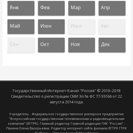
Янв
Фев
Мар
Апр
Май
Июн
Июл
Авг
Сен
Окт
Ноя
Дек
Государственный Интернет-Канал "Россия" © 2010–2018
Свидетельство о регистрации СМИ Эл № ФС 77-59166 от 22
августа 2014 года.
Учредитель - Федеральное государственное унитарное предприятие
"Всероссийская государственная телевизионная и радиовещательная
компания" (ВГТРК). Главный редактор Главной редакции ГИК "Россия" -
Панина Елена Валерьевна. Редактор интернет-сайта филиала ВГТРК ГТРК
«Кузбасс» – Отинов Андрей Михайлович.