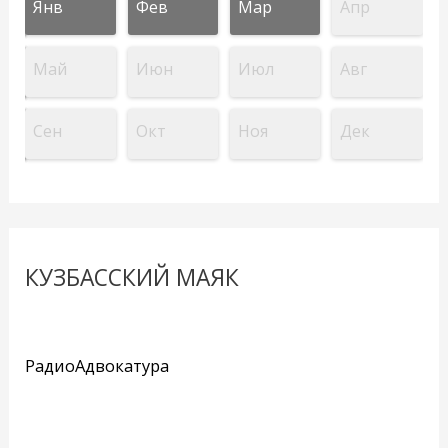
Янв
Фев
Мар
Апр
Май
Июн
Июл
Авг
Сен
Окт
Ноя
Дек
КУЗБАССКИЙ МАЯК
РадиоАдвокатура