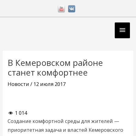
Перейти
к
содержимому
Глав
мен
Навигация
по
В Кемеровском районе
записям
станет комфортнее
Новости
/
12 июля 2017
1 014
Создание комфортной среды для жителей —
приоритетная задача и властей Кемеровского