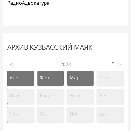
РадиоАдвокатура
АРХИВ КУЗБАССКИЙ МАЯК
<
2023
>
▼
Янв
Фев
Мар
Апр
Май
Июн
Июл
Авг
Сен
Окт
Ноя
Дек