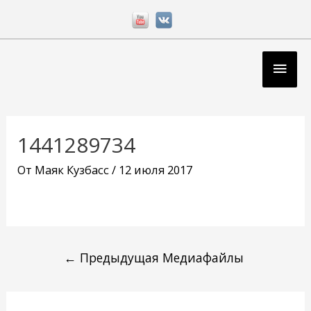
Перейти
к
содержимому
Глав
мен
Навигация
по
1441289734
записям
От
Маяк Кузбасс
/
12 июля 2017
←
Предыдущая Медиафайлы