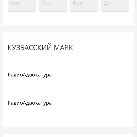
Сен
Окт
Ноя
Дек
КУЗБАССКИЙ МАЯК
РадиоАдвокатура
РадиоАдвокатура