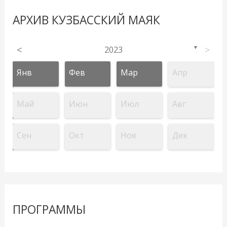
АРХИВ КУЗБАССКИЙ МАЯК
<
2023
>
▼
Янв
Фев
Мар
Апр
Май
Июн
Июл
Авг
Сен
Окт
Ноя
Дек
ПРОГРАММЫ