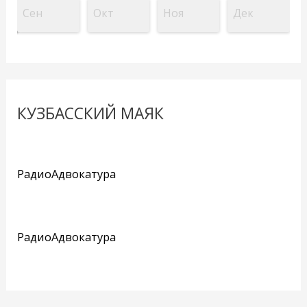
Сен
Окт
Ноя
Дек
КУЗБАССКИЙ МАЯК
РадиоАдвокатура
РадиоАдвокатура