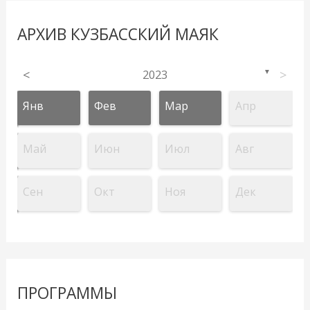
АРХИВ КУЗБАССКИЙ МАЯК
<
2023
>
▼
Янв
Фев
Мар
Апр
Май
Июн
Июл
Авг
Сен
Окт
Ноя
Дек
ПРОГРАММЫ