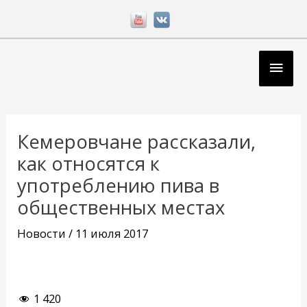
Перейти
к
содержимому
Глав
мен
Навигация
по
Кемеровчане рассказали,
записям
как относятся к
употреблению пива в
общественных местах
Новости
/
11 июля 2017
1 420