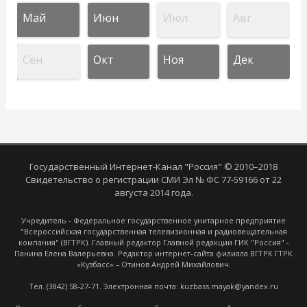
Май
Июн
Июл
Авг
Сен
Окт
Ноя
Дек
Государственный Интернет-Канал "Россия" © 2010–2018
Свидетельство о регистрации СМИ Эл № ФС 77-59166 от 22
августа 2014 года.
Учредитель - Федеральное государственное унитарное предприятие
"Всероссийская государственная телевизионная и радиовещательная
компания" (ВГТРК). Главный редактор Главной редакции ГИК "Россия" -
Панина Елена Валерьевна. Редактор интернет-сайта филиала ВГТРК ГТРК
«Кузбасс» – Отинов Андрей Михайлович.
Тел. (3842) 58-27-71. Электронная почта: kuzbass.mayak@yandex.ru