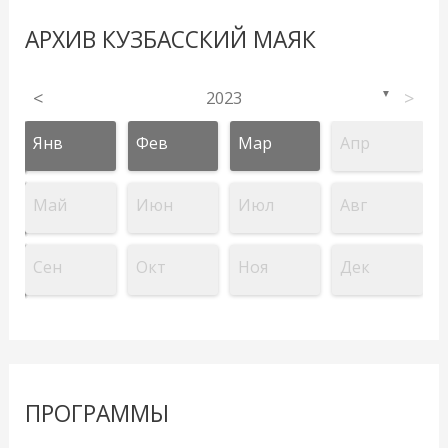
АРХИВ КУЗБАССКИЙ МАЯК
<
2023
>
▼
Янв
Фев
Мар
Апр
Май
Июн
Июл
Авг
Сен
Окт
Ноя
Дек
ПРОГРАММЫ