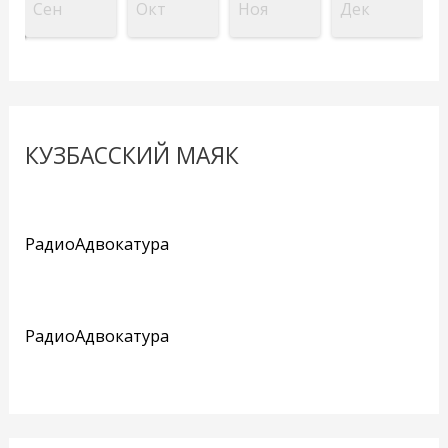
Сен
Окт
Ноя
Дек
КУЗБАССКИЙ МАЯК
РадиоАдвокатура
РадиоАдвокатура