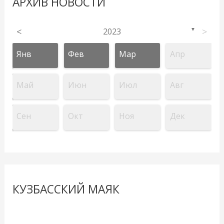
АРХИВ НОВОСТИ
<
2023
>
▼
Янв
Фев
Мар
Апр
Май
Июн
Июл
Авг
Сен
Окт
Ноя
Дек
КУЗБАССКИЙ МАЯК