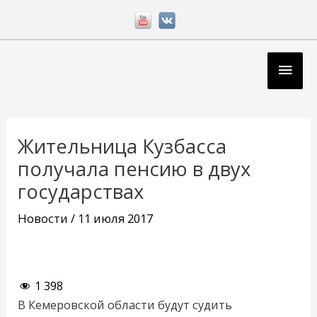
Перейти
к
содержимому
Глав
мен
Навигация
по
Жительница Кузбасса
записям
получала пенсию в двух
государствах
Новости
/
11 июля 2017
1 398
В Кемеровской области будут судить