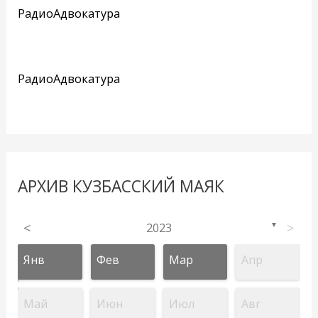
РадиоАдвокатура
РадиоАдвокатура
АРХИВ КУЗБАССКИЙ МАЯК
<
2023
>
▼
Янв
Фев
Мар
Апр
Май
Июн
Июл
Авг