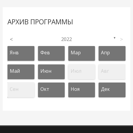
АРХИВ ПРОГРАММЫ
<
2022
>
▼
Янв
Фев
Мар
Апр
Май
Июн
Июл
Авг
Сен
Окт
Ноя
Дек