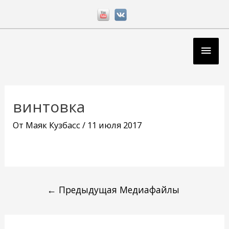
Перейти
к
содержимому
Глав
мен
Навигация
по
винтовка
записям
От
Маяк Кузбасс
/
11 июля 2017
←
Предыдущая Медиафайлы