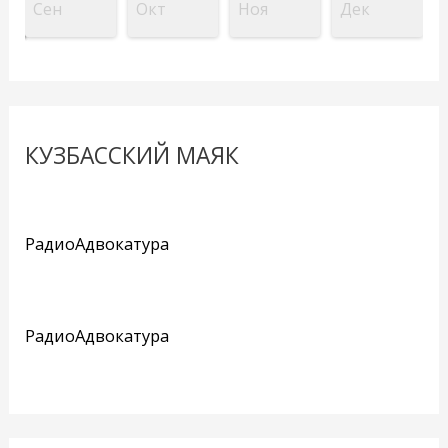
Сен
Окт
Ноя
Дек
КУЗБАССКИЙ МАЯК
РадиоАдвокатура
РадиоАдвокатура