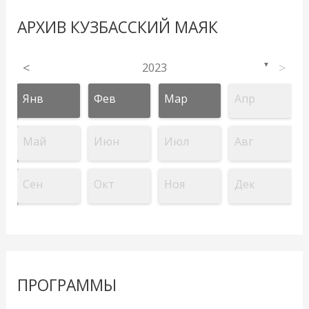
АРХИВ КУЗБАССКИЙ МАЯК
<
2023
>
▼
Янв
Фев
Мар
Апр
Май
Июн
Июл
Авг
Сен
Окт
Ноя
Дек
ПРОГРАММЫ