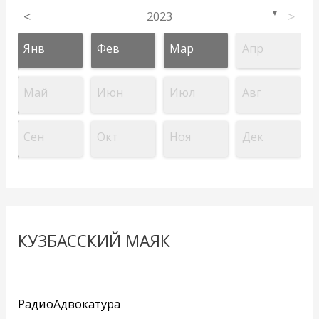
<
2023
>
▼
Янв
Фев
Мар
Апр
Май
Июн
Июл
Авг
Сен
Окт
Ноя
Дек
КУЗБАССКИЙ МАЯК
РадиоАдвокатура