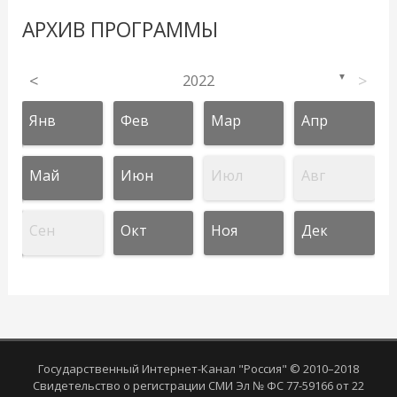
АРХИВ ПРОГРАММЫ
<
2022
>
▼
Янв
Фев
Мар
Апр
Май
Июн
Июл
Авг
Сен
Окт
Ноя
Дек
Государственный Интернет-Канал "Россия" © 2010–2018
Свидетельство о регистрации СМИ Эл № ФС 77-59166 от 22