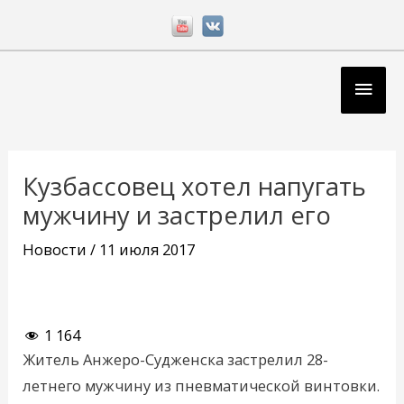
Перейти
к
содержимому
Глав
мен
Навигация
по
Кузбассовец хотел напугать
записям
мужчину и застрелил его
Новости
/
11 июля 2017
1 164
Житель Анжеро-Судженска застрелил 28-
летнего мужчину из пневматической винтовки.