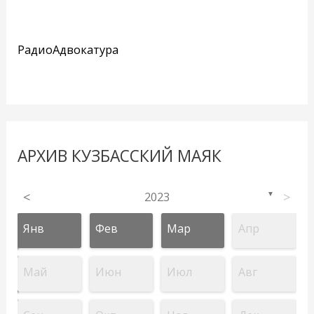
РадиоАдвокатура
АРХИВ КУЗБАССКИЙ МАЯК
<
2023
>
▼
Янв
Фев
Мар
Апр
Май
Июн
Июл
Авг