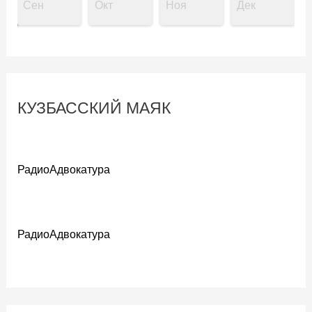
Сен
Окт
Ноя
Дек
КУЗБАССКИЙ МАЯК
РадиоАдвокатура
РадиоАдвокатура