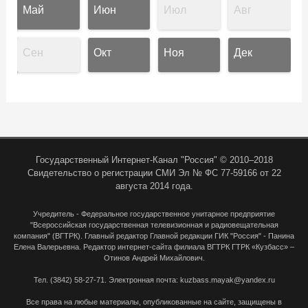
Май
Июн
Июл
Авг
Сен
Окт
Ноя
Дек
Государственный Интернет-Канал "Россия" © 2010–2018
Свидетельство о регистрации СМИ Эл № ФС 77-59166 от 22
августа 2014 года.
Учредитель - Федеральное государственное унитарное предприятие
"Всероссийская государственная телевизионная и радиовещательная
компания" (ВГТРК). Главный редактор Главной редакции ГИК "Россия" - Панина
Елена Валерьевна. Редактор интернет-сайта филиала ВГТРК ГТРК «Кузбасс» –
Отинов Андрей Михайлович.
Тел. (3842) 58-27-71. Электронная почта: kuzbass.mayak@yandex.ru
Все права на любые материалы, опубликованные на сайте, защищены в