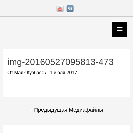
Перейти
к
содержимому
Глав
мен
Навигация
по
img-20160527095813-473
записям
От
Маяк Кузбасс
/
11 июля 2017
←
Предыдущая Медиафайлы