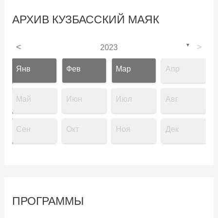
АРХИВ КУЗБАССКИЙ МАЯК
<
▼
>
2023
Янв
Фев
Мар
Апр
Май
Июн
Июл
Авг
Сен
Окт
Ноя
Дек
ПРОГРАММЫ