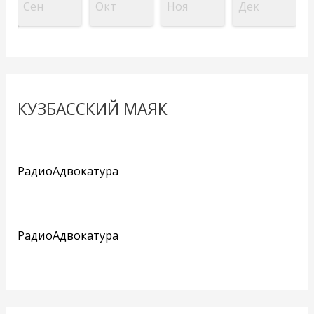
Сен
Окт
Ноя
Дек
КУЗБАССКИЙ МАЯК
РадиоАдвокатура
РадиоАдвокатура