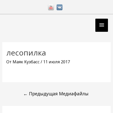
Перейти
к
содержимому
Глав
мен
Навигация
по
лесопилка
записям
От
Маяк Кузбасс
/
11 июля 2017
←
Предыдущая Медиафайлы