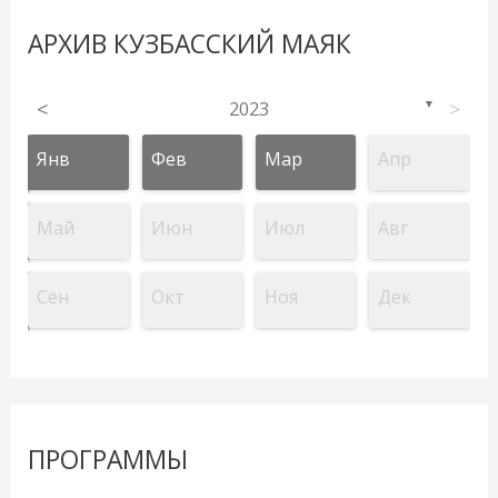
АРХИВ КУЗБАССКИЙ МАЯК
<
2023
>
▼
Янв
Фев
Мар
Апр
Май
Июн
Июл
Авг
Сен
Окт
Ноя
Дек
ПРОГРАММЫ