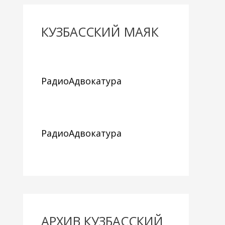
КУЗБАССКИЙ МАЯК
РадиоАдвокатура
РадиоАдвокатура
АРХИВ КУЗБАССКИЙ