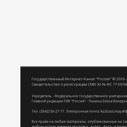
Государственный Интернет-Канал "Россия" © 2010–
Свидетельство о регистрации СМИ Эл № ФС 77-59166 
Учредитель - Федеральное государственное унитарное
Главной редакции ГИК "Россия" - Панина Елена Валерь
Тел. (3842) 58-27-71. Электронная почта: kuzbass.mayak
Все права на любые материалы, опубликованные на са
любом использовании текстовых, аудио-, фото- и виде