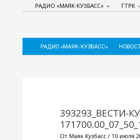
Перейти
РАДИО «МАЯК-КУЗБАСС»
ГТРК
к
содержимому
РАДИО «МАЯК-КУЗБАСС»
НОВОС
Навигация
по
записям
393293_ВЕСТИ-КУ
171700.00_07_50_1
От
Маяк Кузбасс
/
10 июля 2