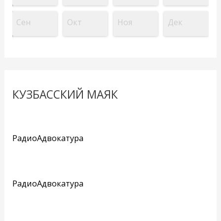
Сен
Окт
Ноя
Дек
КУЗБАССКИЙ МАЯК
РадиоАдвокатура
РадиоАдвокатура