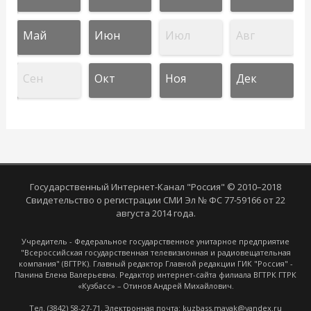
Май
Июн
Июл
Авг
Сен
Окт
Ноя
Дек
Государственный Интернет-Канал "Россия" © 2010–2018
Свидетельство о регистрации СМИ Эл № ФС 77-59166 от 22
августа 2014 года.
Учредитель - Федеральное государственное унитарное предприятие
"Всероссийская государственная телевизионная и радиовещательная
компания" (ВГТРК). Главный редактор Главной редакции ГИК "Россия" -
Панина Елена Валерьевна. Редактор интернет-сайта филиала ВГТРК ГТРК
«Кузбасс» – Отинов Андрей Михайлович.
Тел. (3842) 58-27-71. Электронная почта: kuzbass.mayak@yandex.ru