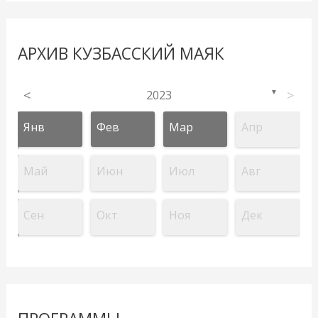
АРХИВ КУЗБАССКИЙ МАЯК
<
2023
>
▼
Янв
Фев
Мар
Апр
Май
Июн
Июл
Авг
Сен
Окт
Ноя
Дек