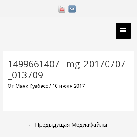
Перейти
к
содержимому
Глав
мен
Навигация
по
1499661407_img_20170707
записям
_013709
От
Маяк Кузбасс
/
10 июля 2017
←
Предыдущая Медиафайлы