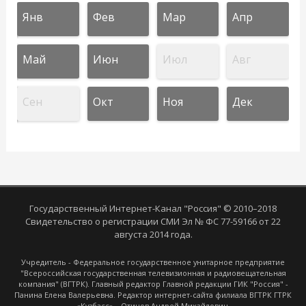
Янв
Фев
Мар
Апр
Май
Июн
Июл
Авг
Сен
Окт
Ноя
Дек
Государственный Интернет-Канал "Россия" © 2010–2018
Свидетельство о регистрации СМИ Эл № ФС 77-59166 от 22
августа 2014 года.
Учредитель - Федеральное государственное унитарное предприятие
"Всероссийская государственная телевизионная и радиовещательная
компания" (ВГТРК). Главный редактор Главной редакции ГИК "Россия" -
Панина Елена Валерьевна. Редактор интернет-сайта филиала ВГТРК ГТРК
«Кузбасс» – Отинов Андрей Михайлович.