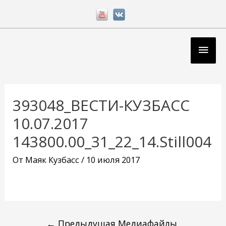
Перейти
к
содержимому
Глав
мен
Навигация
по
393048_ВЕСТИ-КУЗБАСС
записям
10.07.2017
143800.00_31_22_14.Still004
От
Маяк Кузбасс
/
10 июля 2017
←
Предыдущая Медиафайлы