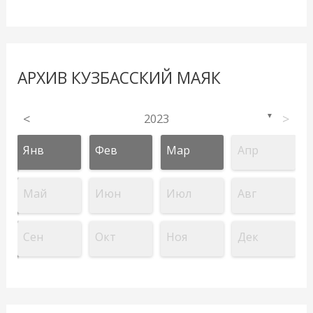
АРХИВ КУЗБАССКИЙ МАЯК
<
2023
>
▼
Янв
Фев
Мар
Апр
Май
Июн
Июл
Авг
Сен
Окт
Ноя
Дек