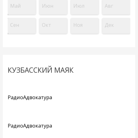
Май
Июн
Июл
Авг
Сен
Окт
Ноя
Дек
КУЗБАССКИЙ МАЯК
РадиоАдвокатура
РадиоАдвокатура