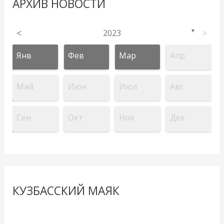
АРХИВ НОВОСТИ
<
2023
>
▼
Янв
Фев
Мар
Апр
Май
Июн
Июл
Авг
Сен
Окт
Ноя
Дек
КУЗБАССКИЙ МАЯК