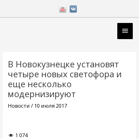
Перейти
к
содержимому
Глав
мен
Навигация
по
В Новокузнецке установят
записям
четыре новых светофора и
еще несколько
модернизируют
Новости
/
10 июля 2017
1 074