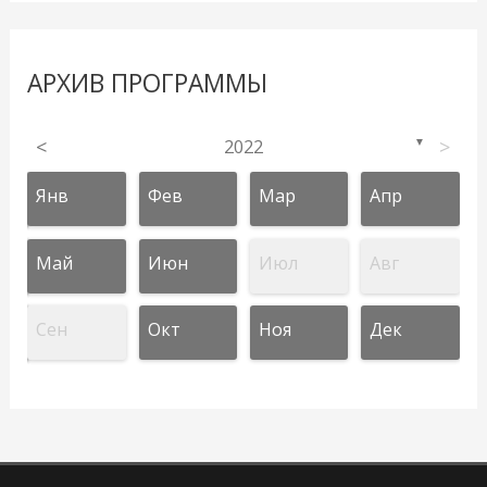
АРХИВ ПРОГРАММЫ
<
2022
>
▼
Янв
Фев
Мар
Апр
Май
Июн
Июл
Авг
Сен
Окт
Ноя
Дек