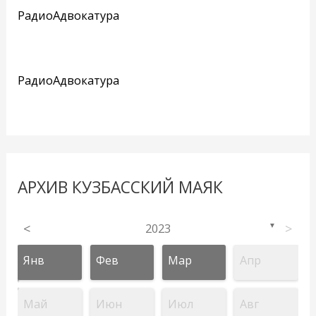
РадиоАдвокатура
РадиоАдвокатура
АРХИВ КУЗБАССКИЙ МАЯК
<
2023
>
▼
Янв
Фев
Мар
Апр
Май
Июн
Июл
Авг