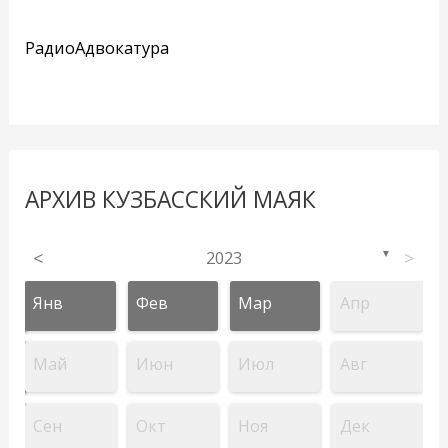
РадиоАдвокатура
АРХИВ КУЗБАССКИЙ МАЯК
<
2023
>
▼
Янв
Фев
Мар
Апр
Май
Июн
Июл
Авг
Сен
Окт
Ноя
Дек