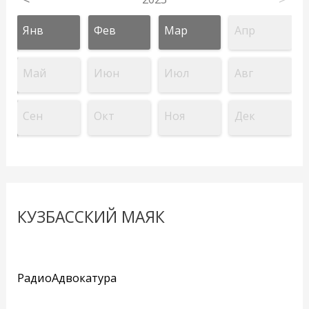
Янв
Фев
Мар
Апр
Май
Июн
Июл
Авг
Сен
Окт
Ноя
Дек
КУЗБАССКИЙ МАЯК
РадиоАдвокатура