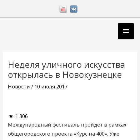
Перейти
к
содержимому
Глав
мен
Навигация
по
Неделя уличного искусства
записям
открылась в Новокузнецке
Новости
/
10 июля 2017
1 306
Международный фестиваль пройдёт в рамках
общегородского проекта «Курс на 400». Уже