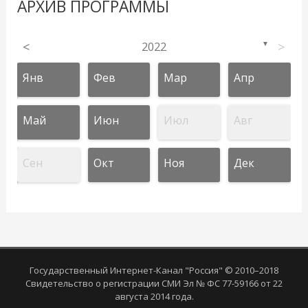
АРХИВ ПРОГРАММЫ
<
2022
>
▼
Янв
Фев
Мар
Апр
Май
Июн
Июл
Авг
Сен
Окт
Ноя
Дек
Государственный Интернет-Канал "Россия" © 2010–2018
Свидетельство о регистрации СМИ Эл № ФС 77-59166 от 22
августа 2014 года.