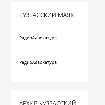
КУЗБАССКИЙ МАЯК
РадиоАдвокатура
РадиоАдвокатура
АРХИВ КУЗБАССКИЙ