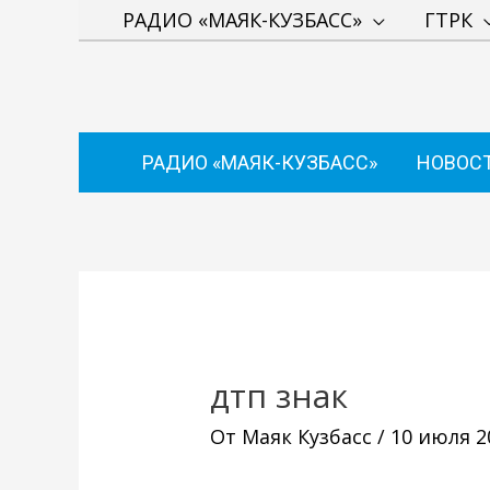
Перейти
РАДИО «МАЯК-КУЗБАСС»
ГТРК
к
содержимому
РАДИО «МАЯК-КУЗБАСС»
НОВОС
Навигация
по
записям
дтп знак
От
Маяк Кузбасс
/
10 июля 2