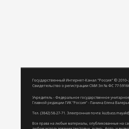
Государственный Интернет-Канал "Россия" © 2010–
Свидетельство о регистрации СМИ Эл № ФС 77-59166 
Учредитель - Федеральное государственное унитарное
Главной редакции ГИК "Россия" - Панина Елена Валерь
Тел. (3842) 58-27-71. Электронная почта: kuzbass.mayak
Все права на любые материалы, опубликованные на са
любом использовании текстовых, аудио-, фото- и виде