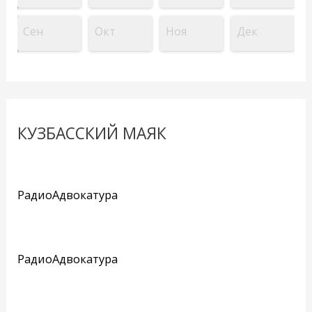
Сен
Окт
Ноя
Дек
КУЗБАССКИЙ МАЯК
РадиоАдвокатура
РадиоАдвокатура