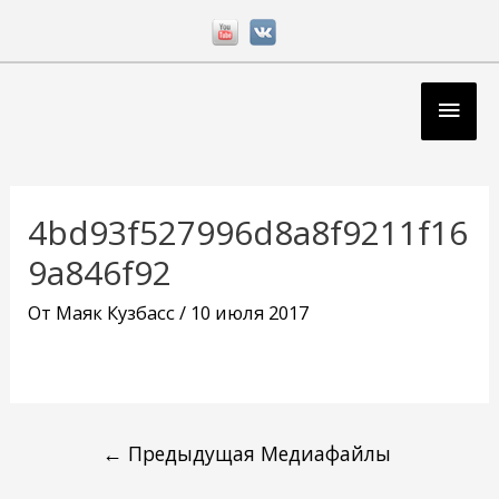
Перейти
к
содержимому
Глав
мен
Навигация
по
4bd93f527996d8a8f9211f16
записям
9a846f92
От
Маяк Кузбасс
/
10 июля 2017
←
Предыдущая Медиафайлы