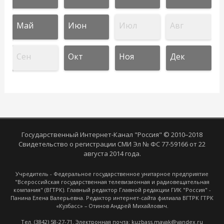
Май
Июн
Июл
Авг
Сен
Окт
Ноя
Дек
Государственный Интернет-Канал "Россия" © 2010–2018
Свидетельство о регистрации СМИ Эл № ФС 77-59166 от 22
августа 2014 года.
Учредитель - Федеральное государственное унитарное предприятие
"Всероссийская государственная телевизионная и радиовещательная
компания" (ВГТРК). Главный редактор Главной редакции ГИК "Россия" -
Панина Елена Валерьевна. Редактор интернет-сайта филиала ВГТРК ГТРК
«Кузбасс» – Отинов Андрей Михайлович.
Тел. (3842) 58-27-71. Электронная почта: kuzbass.mayak@yandex.ru