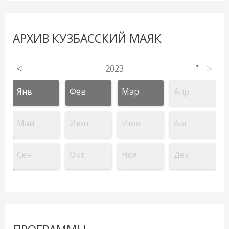
АРХИВ КУЗБАССКИЙ МАЯК
<
2023
>
▼
Янв
Фев
Мар
Апр
Май
Июн
Июл
Авг
Сен
Окт
Ноя
Дек