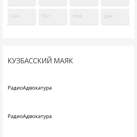
Сен
Окт
Ноя
Дек
КУЗБАССКИЙ МАЯК
РадиоАдвокатура
РадиоАдвокатура