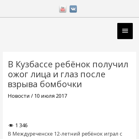
Перейти
к
содержимому
Глав
мен
Навигация
по
В Кузбассе ребёнок получил
записям
ожог лица и глаз после
взрыва бомбочки
Новости
/
10 июля 2017
1 346
В Междуреченске 12-летний ребёнок играл с