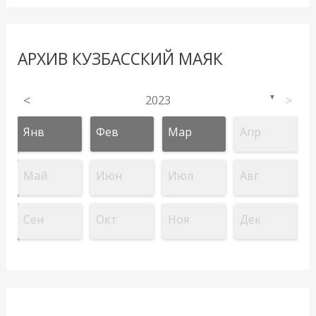
АРХИВ КУЗБАССКИЙ МАЯК
<
2023
>
▼
Янв
Фев
Мар
Апр
Май
Июн
Июл
Авг
Сен
Окт
Ноя
Дек