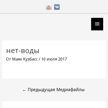
Перейти
к
содержимому
Глав
мен
Навигация
по
нет-воды
записям
От
Маяк Кузбасс
/
10 июля 2017
←
Предыдущая Медиафайлы