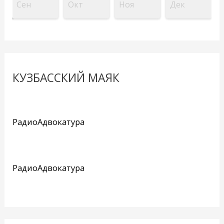
Сен
Окт
Ноя
Дек
КУЗБАССКИЙ МАЯК
РадиоАдвокатура
РадиоАдвокатура