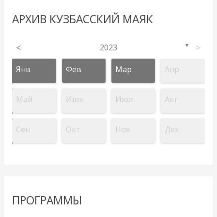
АРХИВ КУЗБАССКИЙ МАЯК
<
2023
>
▼
Янв
Фев
Мар
Апр
Май
Июн
Июл
Авг
Сен
Окт
Ноя
Дек
ПРОГРАММЫ