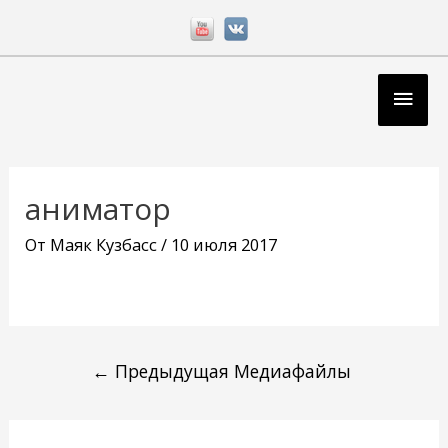
Перейти
к
содержимому
Глав
мен
Навигация
по
аниматор
записям
От
Маяк Кузбасс
/
10 июля 2017
←
Предыдущая Медиафайлы