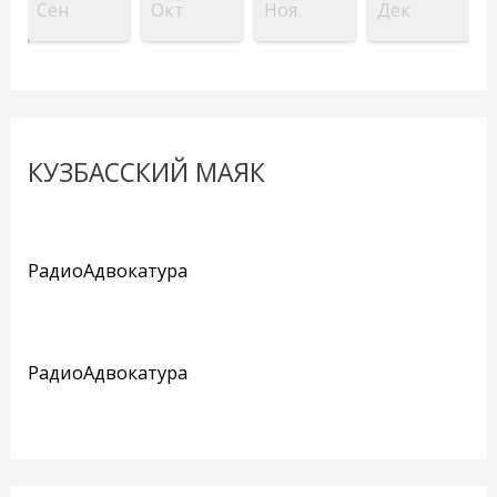
Сен
Окт
Ноя
Дек
КУЗБАССКИЙ МАЯК
РадиоАдвокатура
РадиоАдвокатура