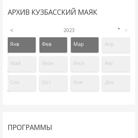
АРХИВ КУЗБАССКИЙ МАЯК
<
2023
>
▼
Янв
Фев
Мар
Апр
Май
Июн
Июл
Авг
Сен
Окт
Ноя
Дек
ПРОГРАММЫ