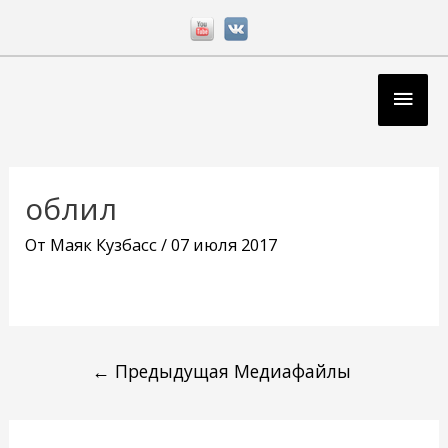
Перейти
к
содержимому
Глав
мен
Навигация
по
облил
записям
От
Маяк Кузбасс
/
07 июля 2017
←
Предыдущая Медиафайлы