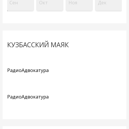
Сен
Окт
Ноя
Дек
КУЗБАССКИЙ МАЯК
РадиоАдвокатура
РадиоАдвокатура