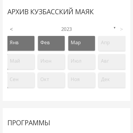
АРХИВ КУЗБАССКИЙ МАЯК
<
2023
>
▼
Янв
Фев
Мар
Апр
Май
Июн
Июл
Авг
Сен
Окт
Ноя
Дек
ПРОГРАММЫ