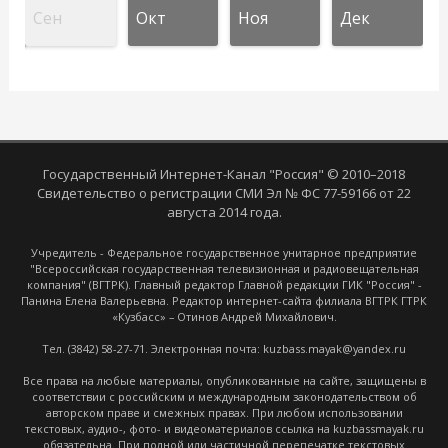
Сен
Окт
Ноя
Дек
Государственный Интернет-Канал "Россия" © 2010–2018
Свидетельство о регистрации СМИ Эл № ФС 77-59166 от 22
августа 2014 года.
Учредитель - Федеральное государственное унитарное предприятие
"Всероссийская государственная телевизионная и радиовещательная
компания" (ВГТРК). Главный редактор Главной редакции ГИК "Россия" -
Панина Елена Валерьевна. Редактор интернет-сайта филиала ВГТРК ГТРК
«Кузбасс» – Отинов Андрей Михайлович.
Тел. (3842) 58-27-71. Электронная почта: kuzbass.mayak@yandex.ru
Все права на любые материалы, опубликованные на сайте, защищены в
соответствии с российским и международным законодательством об
авторском праве и смежных правах. При любом использовании
текстовых, аудио-, фото- и видеоматериалов ссылка на kuzbassmayak.ru
обязательна. При полной или частичной перепечатке текстовых