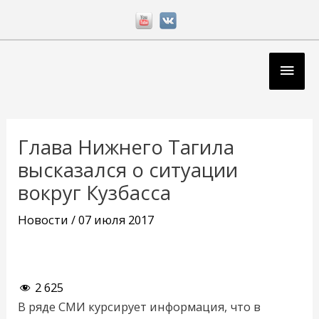
Перейти
к
содержимому
Глав
мен
Навигация
по
Глава Нижнего Тагила
записям
высказался о ситуации
вокруг Кузбасса
Новости
/
07 июля 2017
2 625
В ряде СМИ курсирует информация, что в