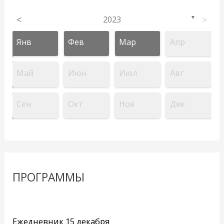
<
2023
>
▼
Янв
Фев
Мар
Апр
Май
Июн
Июл
Авг
Сен
Окт
Ноя
Дек
ПРОГРАММЫ
Ежедневник 15 декабря