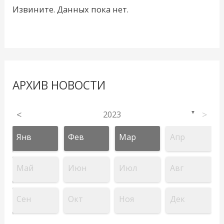
Извините. Данных пока нет.
АРХИВ НОВОСТИ
<
2023
>
▼
Янв
Фев
Мар
Апр
Май
Июн
Июл
Авг
Сен
Окт
Ноя
Дек