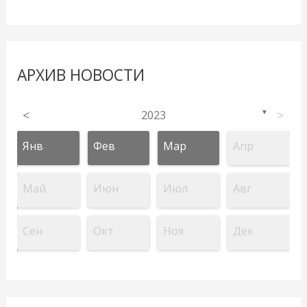
АРХИВ НОВОСТИ
<
2023
>
▼
Янв
Фев
Мар
Апр
Май
Июн
Июл
Авг
Сен
Окт
Ноя
Дек