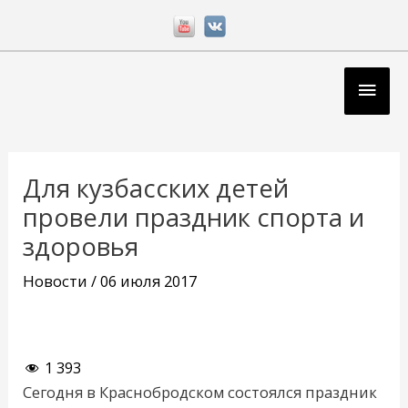
Перейти
к
содержимому
Глав
мен
Навигация
по
Для кузбасских детей
записям
провели праздник спорта и
здоровья
Новости
/
06 июля 2017
1 393
Сегодня в Краснобродском состоялся праздник