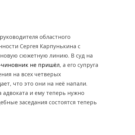
руководителя областного
ости Сергея Карпунькина с
 новую сюжетную линию. В суд на
-чиновник не пришёл
, а его супруга
Янв
Янв
Янв
Янв
Янв
Янв
Фев
Фев
Фев
Фев
Фев
Фев
Мар
Мар
Мар
Мар
Мар
Мар
ния на всех четверых
ет, что это они на неё напали.
Май
Май
Май
Май
Май
Май
Июн
Июн
Июн
Июн
Июн
Июн
Ию
Ию
Ию
Ию
Ию
Ию
а адвоката и ему теперь нужно
дебные заседания состоятся теперь
Сен
Сен
Сен
Сен
Сен
Сен
Окт
Окт
Окт
Окт
Окт
Окт
Ноя
Ноя
Ноя
Ноя
Ноя
Ноя