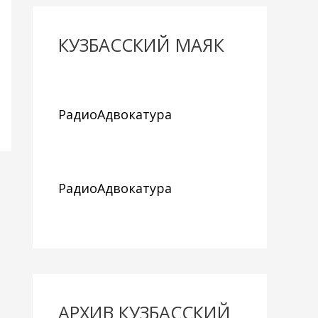
КУЗБАССКИЙ МАЯК
РадиоАдвокатура
РадиоАдвокатура
АРХИВ КУЗБАССКИЙ