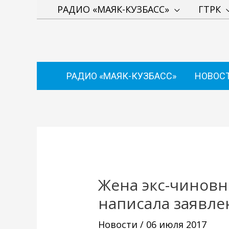
Перейти
РАДИО «МАЯК-КУЗБАСС»
ГТРК
к
содержимому
РАДИО «МАЯК-КУЗБАСС»
НОВОС
Навигация
по
записям
Жена экс-чиновн
написала заявле
Новости
/
06 июля 2017