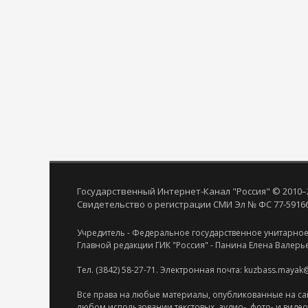
Государственный Интернет-Канал "Россия" © 2010–
Свидетельство о регистрации СМИ Эл № ФС 77-59166 
Учредитель - Федеральное государственное унитарное
Главной редакции ГИК "Россия" - Панина Елена Валерь
Тел. (3842) 58-27-71. Электронная почта: kuzbass.mayak
Все права на любые материалы, опубликованные на са
любом использовании текстовых, аудио-, фото- и виде