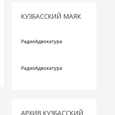
КУЗБАССКИЙ МАЯК
РадиоАдвокатура
РадиоАдвокатура
АРХИВ КУЗБАССКИЙ