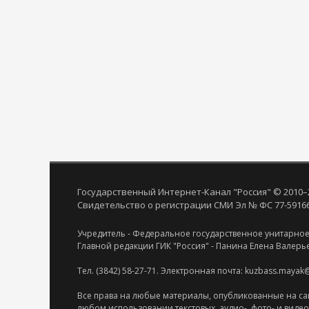
Государственный Интернет-Канал "Россия" © 2010–
Свидетельство о регистрации СМИ Эл № ФС 77-59166 
Учредитель - Федеральное государственное унитарное
Главной редакции ГИК "Россия" - Панина Елена Валерь
Тел. (3842) 58-27-71. Электронная почта: kuzbass.mayak
Все права на любые материалы, опубликованные на са
любом использовании текстовых, аудио-, фото- и виде