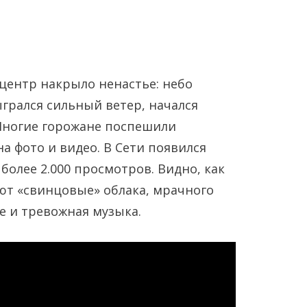
центр накрыло ненастье: небо
ыгрался сильный ветер, начался
Многие горожане поспешили
на фото и видео. В Сети появился
Янв
Янв
Янв
Янв
Янв
Янв
Фев
Фев
Фев
Фев
Фев
Фев
Мар
Мар
Мар
Мар
Мар
Мар
более 2.000 просмотров. Видно, как
ют «свинцовые» облака, мрачного
Май
Май
Май
Май
Май
Май
Июн
Июн
Июн
Июн
Июн
Июн
Ию
Ию
Ию
Ию
Ию
Ию
е и тревожная музыка.
Сен
Сен
Сен
Сен
Сен
Сен
Окт
Окт
Окт
Окт
Окт
Окт
Ноя
Ноя
Ноя
Ноя
Ноя
Ноя