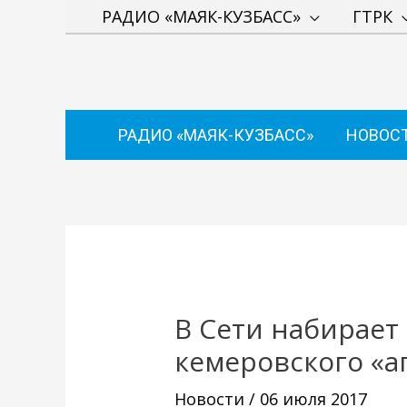
Перейти
РАДИО «МАЯК-КУЗБАСС»
ГТРК
к
содержимому
РАДИО «МАЯК-КУЗБАСС»
НОВОС
Навигация
по
записям
В Сети набирает
кемеровского «а
Новости
/
06 июля 2017