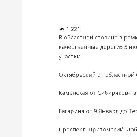
1 221
В областной столице в рам
качественные дороги» 5 и
участки.
Октябрьский от областной 
Каменская от Сибиряков-Гв
Гагарина от 9 Января до Т
Проспект Притомский. Доба