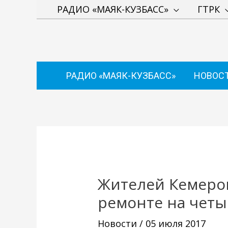
Перейти
РАДИО «МАЯК-КУЗБАСС»
ГТРК
к
содержимому
РАДИО «МАЯК-КУЗБАСС»
НОВОС
Навигация
по
записям
Жителей Кемеро
ремонте на четы
Новости
/
05 июля 2017