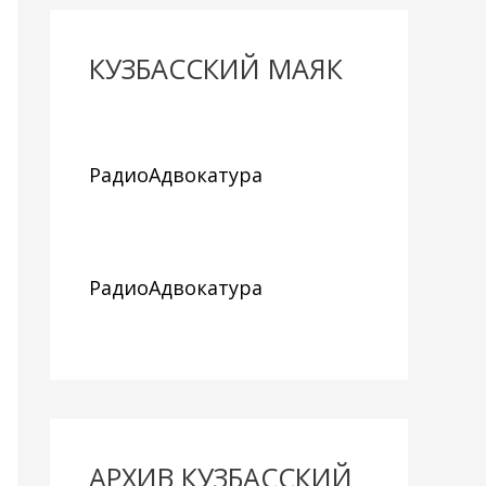
КУЗБАССКИЙ МАЯК
РадиоАдвокатура
РадиоАдвокатура
АРХИВ КУЗБАССКИЙ