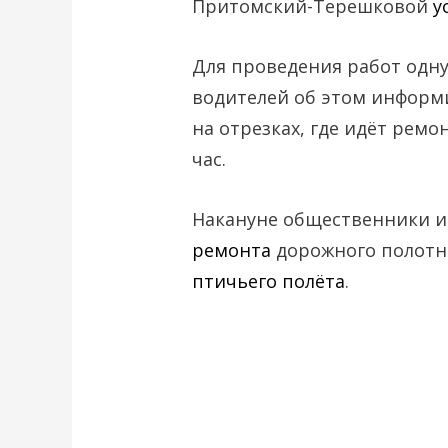
Притомский-Терешковой
у
Для проведения работ одн
водителей об этом информ
на отрезках, где идёт ремо
час.
Накануне общественники 
ремонта
дорожного полотн
птичьего полёта
.