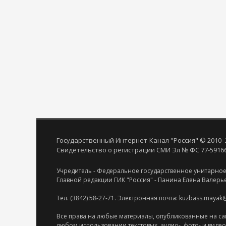
Государственный Интернет-Канал "Россия" © 2010–
Свидетельство о регистрации СМИ Эл № ФС 77-59166 
Учредитель - Федеральное государственное унитарное
Главной редакции ГИК "Россия" - Панина Елена Валерь
Тел. (3842) 58-27-71. Электронная почта: kuzbass.mayak
Все права на любые материалы, опубликованные на са
любом использовании текстовых, аудио-, фото- и виде