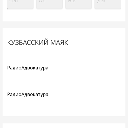
Сен
Окт
Ноя
Дек
КУЗБАССКИЙ МАЯК
РадиоАдвокатура
РадиоАдвокатура