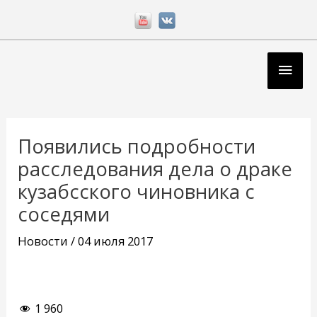
Перейти
к
содержимому
Глав
мен
Навигация
по
Появились подробности
записям
расследования дела о драке
кузабсского чиновника с
соседями
Новости
/
04 июля 2017
1 960