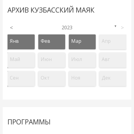
АРХИВ КУЗБАССКИЙ МАЯК
<
2023
>
▼
Янв
Фев
Мар
Апр
Май
Июн
Июл
Авг
Сен
Окт
Ноя
Дек
ПРОГРАММЫ