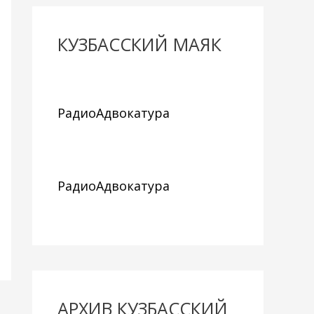
КУЗБАССКИЙ МАЯК
РадиоАдвокатура
РадиоАдвокатура
АРХИВ КУЗБАССКИЙ