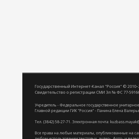
Государственный Интернет-Канал "Россия" © 2010–
Свидетельство о регистрации СМИ Эл № ФС 77-59166 
Учредитель - Федеральное государственное унитарное
Главной редакции ГИК "Россия" - Панина Елена Валерь
Тел. (3842) 58-27-71. Электронная почта: kuzbass.mayak
Все права на любые материалы, опубликованные на са
любом использовании текстовых, аудио-, фото- и виде