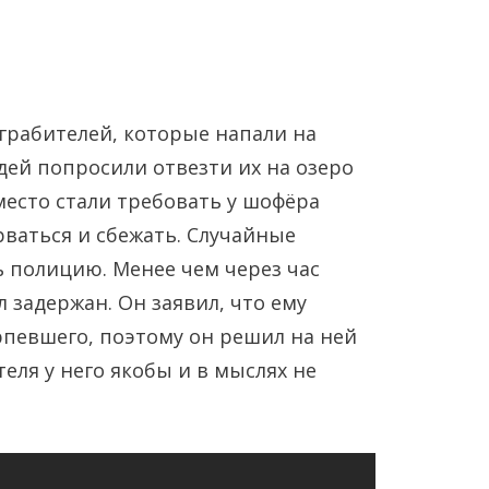
грабителей, которые напали на
дей попросили отвезти их на озеро
место стали требовать у шофёра
ваться и сбежать. Случайные
Янв
Янв
Янв
Янв
Янв
Янв
Фев
Фев
Фев
Фев
Фев
Фев
Мар
Мар
Мар
Мар
Мар
Мар
 полицию. Менее чем через час
 задержан. Он заявил, что ему
Май
Май
Май
Май
Май
Май
Июн
Июн
Июн
Июн
Июн
Июн
Ию
Ию
Ию
Ию
Ию
Ию
певшего, поэтому он решил на ней
теля у него якобы и в мыслях не
Сен
Сен
Сен
Сен
Сен
Сен
Окт
Окт
Окт
Окт
Окт
Окт
Ноя
Ноя
Ноя
Ноя
Ноя
Ноя