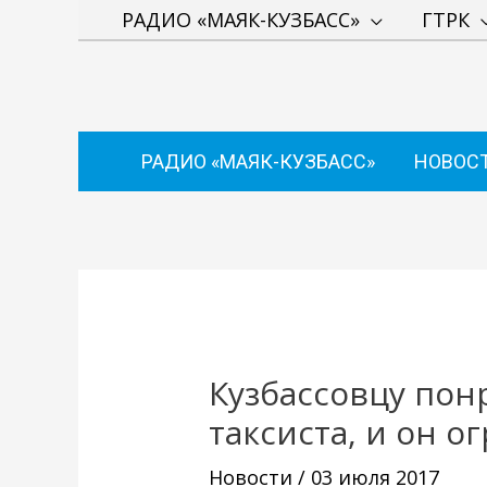
Перейти
РАДИО «МАЯК-КУЗБАСС»
ГТРК
к
содержимому
РАДИО «МАЯК-КУЗБАСС»
НОВОС
Навигация
по
записям
Кузбассовцу по
таксиста, и он о
Новости
/
03 июля 2017