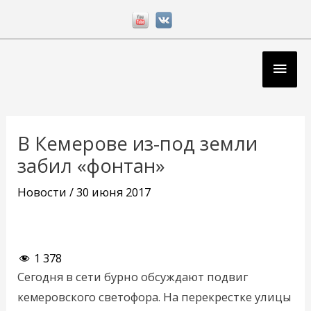
Перейти
к
содержимому
Глав
мен
Навигация
по
В Кемерове из-под земли
записям
забил «фонтан»
Новости
/
30 июня 2017
1 378
Сегодня в сети бурно обсуждают подвиг
кемеровского светофора. На перекрестке улицы