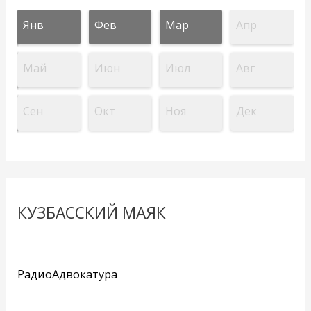
Янв
Фев
Мар
Апр
Май
Июн
Июл
Авг
Сен
Окт
Ноя
Дек
КУЗБАССКИЙ МАЯК
РадиоАдвокатура