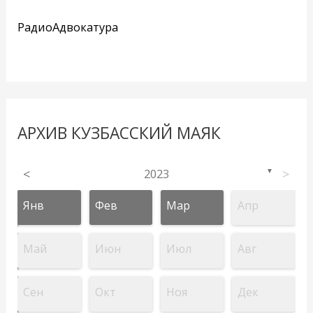
РадиоАдвокатура
АРХИВ КУЗБАССКИЙ МАЯК
<
2023
>
▼
Янв
Фев
Мар
Апр
Май
Июн
Июл
Авг
Сен
Окт
Ноя
Дек