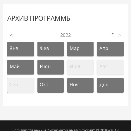
АРХИВ ПРОГРАММЫ
<
2022
>
▼
Янв
Фев
Мар
Апр
Май
Июн
Июл
Авг
Сен
Окт
Ноя
Дек
Государственный Интернет-Канал "Россия" © 2010–2018