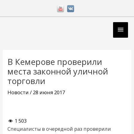
Перейти
к
содержимому
Глав
мен
Навигация
по
В Кемерове проверили
записям
места законной уличной
торговли
Новости
/
28 июня 2017
1 503
Специалисты в очередной раз проверили