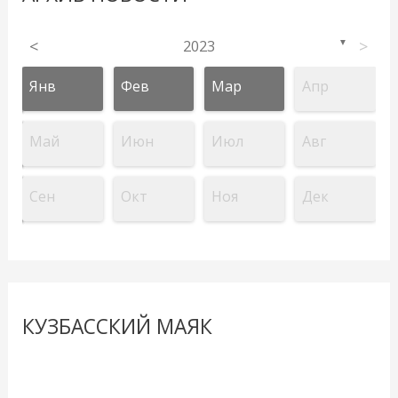
<
2023
>
▼
Янв
Фев
Мар
Апр
Май
Июн
Июл
Авг
Сен
Окт
Ноя
Дек
КУЗБАССКИЙ МАЯК