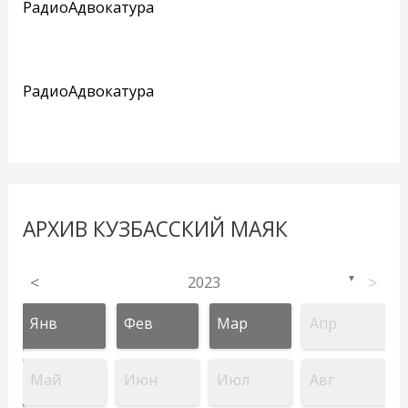
РадиоАдвокатура
РадиоАдвокатура
АРХИВ КУЗБАССКИЙ МАЯК
<
2023
>
▼
Янв
Фев
Мар
Апр
Май
Июн
Июл
Авг