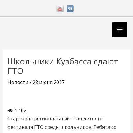
Перейти
к
содержимому
Глав
мен
Навигация
по
Школьники Кузбасса сдают
записям
ГТО
Новости
/
28 июня 2017
1 102
Стартовал региональный этап летнего
фестиваля ГТО среди школьников. Ребята со