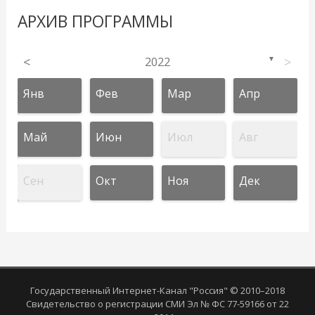
АРХИВ ПРОГРАММЫ
<
2022
>
▼
Янв
Фев
Мар
Апр
Май
Июн
Июл
Авг
Сен
Окт
Ноя
Дек
Государственный Интернет-Канал "Россия" © 2010–2018
Свидетельство о регистрации СМИ Эл № ФС 77-59166 от 22