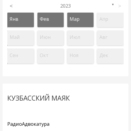
<
2023
>
▼
Янв
Фев
Мар
Апр
Май
Июн
Июл
Авг
Сен
Окт
Ноя
Дек
КУЗБАССКИЙ МАЯК
РадиоАдвокатура