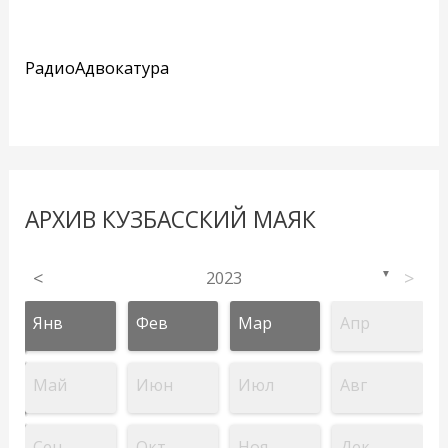
РадиоАдвокатура
АРХИВ КУЗБАССКИЙ МАЯК
<
2023
>
▼
Янв
Фев
Мар
Апр
Май
Июн
Июл
Авг
Сен
Окт
Ноя
Дек