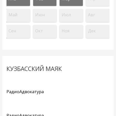
Май
Июн
Июл
Авг
Сен
Окт
Ноя
Дек
КУЗБАССКИЙ МАЯК
РадиоАдвокатура
РадиоАдвокатура