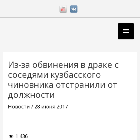
Перейти
к
содержимому
Глав
мен
Навигация
по
Из-за обвинения в драке с
записям
соседями кузбасского
чиновника отстранили от
должности
Новости
/
28 июня 2017
1 436