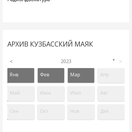
АРХИВ КУЗБАССКИЙ МАЯК
<
2023
>
▼
Янв
Фев
Мар
Апр
Май
Июн
Июл
Авг
Сен
Окт
Ноя
Дек