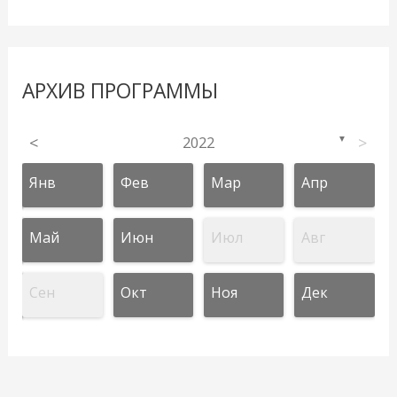
АРХИВ ПРОГРАММЫ
<
2022
>
▼
Янв
Фев
Мар
Апр
Май
Июн
Июл
Авг
Сен
Окт
Ноя
Дек