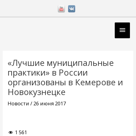
Перейти
к
содержимому
Глав
мен
Навигация
по
«Лучшие муниципальные
записям
практики» в России
организованы в Кемерове и
Новокузнецке
Новости
/
26 июня 2017
1 561