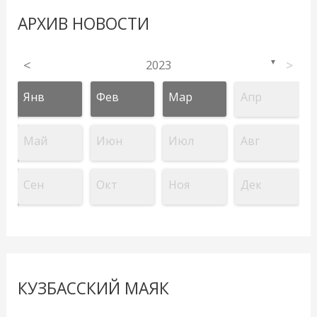
АРХИВ НОВОСТИ
<
2023
>
▼
Янв
Фев
Мар
Апр
Май
Июн
Июл
Авг
Сен
Окт
Ноя
Дек
КУЗБАССКИЙ МАЯК