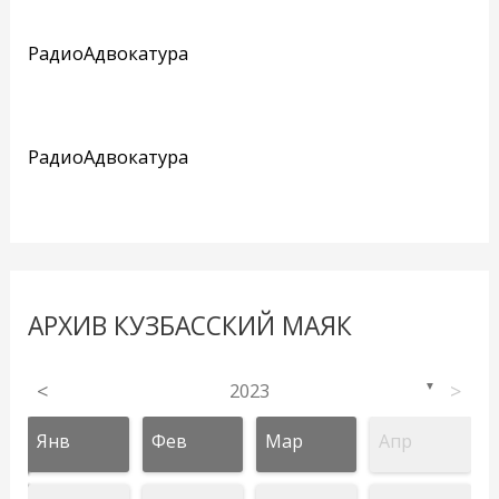
РадиоАдвокатура
РадиоАдвокатура
АРХИВ КУЗБАССКИЙ МАЯК
<
2023
>
▼
Янв
Фев
Мар
Апр