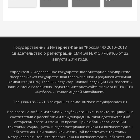
Государственный Интернет-Канал "Россия" © 2010–2018
Свидетельство о регистрации СМИ Эл № ФС 77-59166 от 22
августа 2014 года.
Учредитель - Федеральное государственное унитарное предприятие
"Всероссийская государственная телевизионная и радиовещательная
компания" (ВГТРК). Главный редактор Главной редакции ГИК "Россия" -
Панина Елена Валерьевна. Редактор интернет-сайта филиала ВГТРК ГТРК
«Кузбасс» – Отинов Андрей Михайлович.
Тел. (3842) 58-27-71. Электронная почта: kuzbass.mayak@yandex.ru
Все права на любые материалы, опубликованные на сайте, защищены в
соответствии с российским и международным законодательством об
авторском праве и смежных правах. При любом использовании
текстовых, аудио-, фото- и видеоматериалов ссылка на kuzbassmayak.ru
обязательна. При полной или частичной перепечатке текстовых
материалов в интернете гиперссылка на kuzbassmayak.ru обязательна.