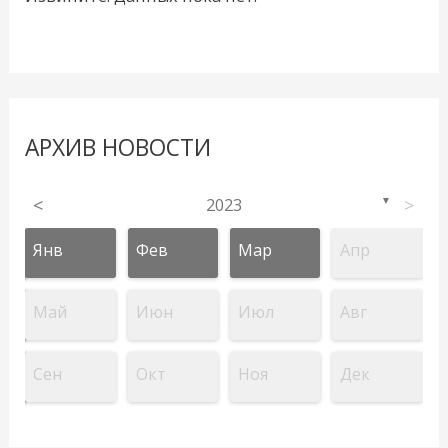
АРХИВ НОВОСТИ
<
2023
>
▼
Янв
Фев
Мар
Апр
Май
Июн
Июл
Авг
Сен
Окт
Ноя
Дек