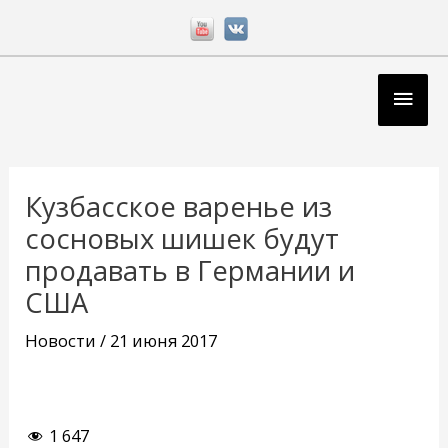
Перейти
к
содержимому
Глав
мен
Навигация
по
Кузбасское варенье из
записям
сосновых шишек будут
продавать в Германии и
США
Новости
/
21 июня 2017
1 647