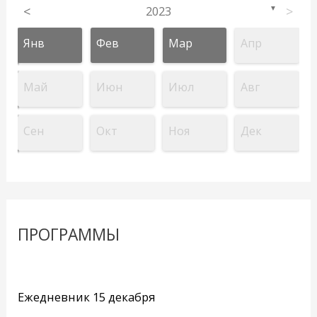
<
2023
>
▼
Янв
Фев
Мар
Апр
Май
Июн
Июл
Авг
Сен
Окт
Ноя
Дек
ПРОГРАММЫ
Ежедневник 15 декабря