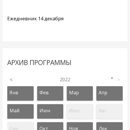
Ежедневник 14 декабря
АРХИВ ПРОГРАММЫ
<
2022
>
▼
Янв
Фев
Мар
Апр
Май
Июн
Июл
Авг
Сен
Окт
Ноя
Дек