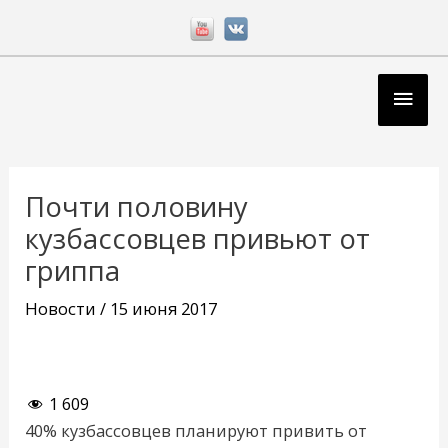
Перейти
к
содержимому
Глав
мен
Навигация
по
Почти половину
записям
кузбассовцев привьют от
гриппа
Новости
/
15 июня 2017
1 609
40% кузбассовцев планируют привить от