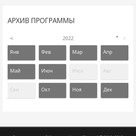
АРХИВ ПРОГРАММЫ
<
2022
>
▼
Янв
Фев
Мар
Апр
Май
Июн
Июл
Авг
Сен
Окт
Ноя
Дек