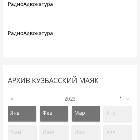
РадиоАдвокатура
РадиоАдвокатура
АРХИВ КУЗБАССКИЙ МАЯК
<
2023
>
▼
Янв
Фев
Мар
Апр
Май
Июн
Июл
Авг