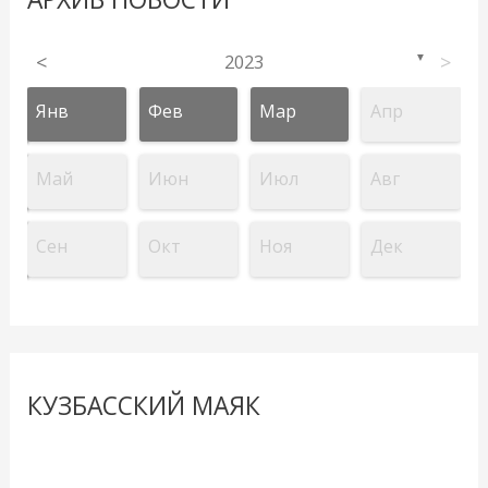
<
2023
>
▼
Янв
Фев
Мар
Апр
Май
Июн
Июл
Авг
Сен
Окт
Ноя
Дек
КУЗБАССКИЙ МАЯК