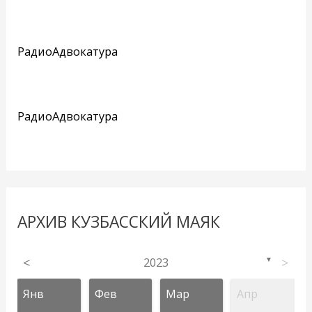
РадиоАдвокатура
РадиоАдвокатура
АРХИВ КУЗБАССКИЙ МАЯК
<
2023
>
▼
Янв
Фев
Мар
Апр