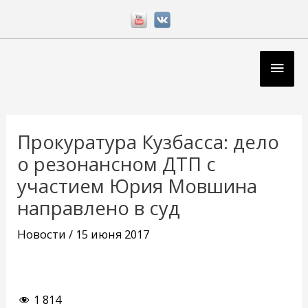
Перейти
к
содержимому
Глав
мен
Навигация
по
Прокуратура Кузбасса: дело
записям
о резонансном ДТП с
участием Юрия Мовшина
направлено в суд
Новости
/
15 июня 2017
1 814