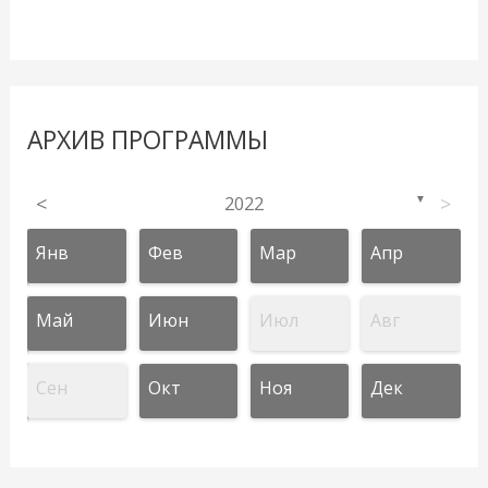
АРХИВ ПРОГРАММЫ
<
2022
>
▼
Янв
Фев
Мар
Апр
Май
Июн
Июл
Авг
Сен
Окт
Ноя
Дек