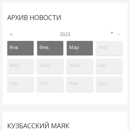
АРХИВ НОВОСТИ
<
2023
>
▼
Янв
Фев
Мар
Апр
Май
Июн
Июл
Авг
Сен
Окт
Ноя
Дек
КУЗБАССКИЙ МАЯК