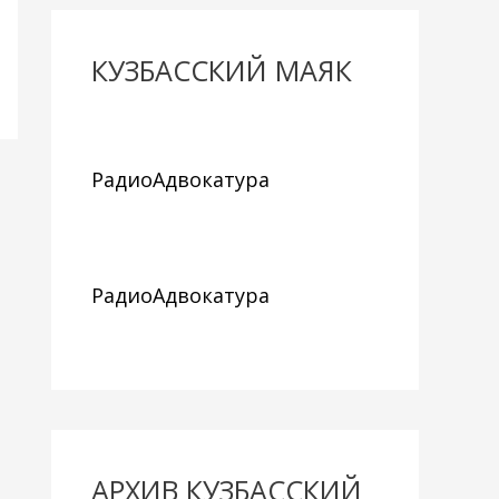
КУЗБАССКИЙ МАЯК
РадиоАдвокатура
РадиоАдвокатура
АРХИВ КУЗБАССКИЙ