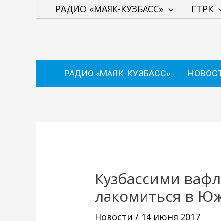
Перейти
РАДИО «МАЯК-КУЗБАСС»
ГТРК
к
содержимому
РАДИО «МАЯК-КУЗБАСС»
НОВОС
Навигация
по
записям
Кузбассими вафл
лакомиться в Ю
Новости
/
14 июня 2017