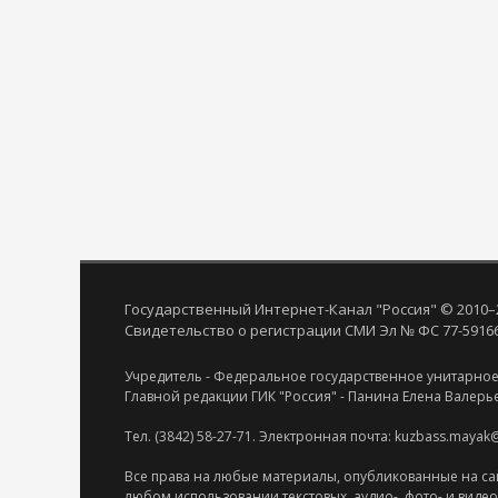
Государственный Интернет-Канал "Россия" © 2010–
Свидетельство о регистрации СМИ Эл № ФС 77-59166 
Учредитель - Федеральное государственное унитарное
Главной редакции ГИК "Россия" - Панина Елена Валерь
Тел. (3842) 58-27-71. Электронная почта: kuzbass.mayak
Все права на любые материалы, опубликованные на са
любом использовании текстовых, аудио-, фото- и виде