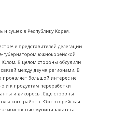
ь и сушек в Республику Корея.
 встрече представителей делегации
це-губернатором южнокорейской
Янв
Янв
Янв
Янв
Янв
Янв
Фев
Фев
Фев
Фев
Фев
Фев
Мар
Мар
Мар
Мар
Мар
Мар
 Юлом. В целом стороны обсудили
связей между двумя регионами. В
Май
Май
Май
Май
Май
Май
Июн
Июн
Июн
Июн
Июн
Июн
Ию
Ию
Ию
Ию
Ию
Ию
на проявляет большой интерес не
 но и к продуктам переработки
Сен
Сен
Сен
Сен
Сен
Сен
Окт
Окт
Окт
Окт
Окт
Окт
Ноя
Ноя
Ноя
Ноя
Ноя
Ноя
панты и дикоросы. Еще стороны
гольского района. Южнокорейская
 возможностью муниципалитета