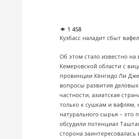
1 458
Кузбасс наладит сбыт вафел
Об этом стало известно на
Кемеровской области с ви
провинции Кёнгидо Ли Дже
вопросы развития деловых 
частности, азиатская стра
только к сушкам и вафлям,
натурального сырья – это 
обсудили потенциал Ташта
сторона заинтересовалась