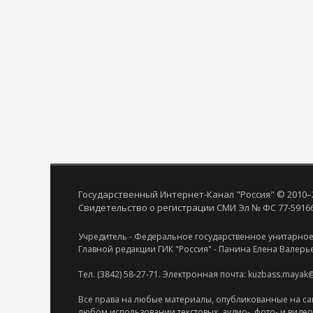
Государственный Интернет-Канал "Россия" © 2010–
Свидетельство о регистрации СМИ Эл № ФС 77-59166 
Учредитель - Федеральное государственное унитарное
Главной редакции ГИК "Россия" - Панина Елена Валерь
Тел. (3842) 58-27-71. Электронная почта: kuzbass.mayak
Все права на любые материалы, опубликованные на са
любом использовании текстовых, аудио-, фото- и виде