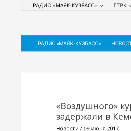
Перейти
РАДИО «МАЯК-КУЗБАСС»
ГТРК
к
содержимому
РАДИО «МАЯК-КУЗБАСС»
НОВОС
Навигация
по
записям
«Воздушного» к
задержали в Кем
Новости
/
09 июня 2017