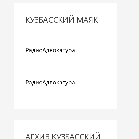
КУЗБАССКИЙ МАЯК
РадиоАдвокатура
РадиоАдвокатура
АРХИВ КУЗБАССКИЙ