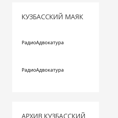
КУЗБАССКИЙ МАЯК
РадиоАдвокатура
РадиоАдвокатура
АРХИВ КУЗБАССКИЙ