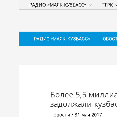
Перейти
РАДИО «МАЯК-КУЗБАСС»
ГТРК
к
содержимому
РАДИО «МАЯК-КУЗБАСС»
НОВОС
Навигация
по
записям
Более 5,5 милли
задолжали кузба
Новости
/
31 мая 2017