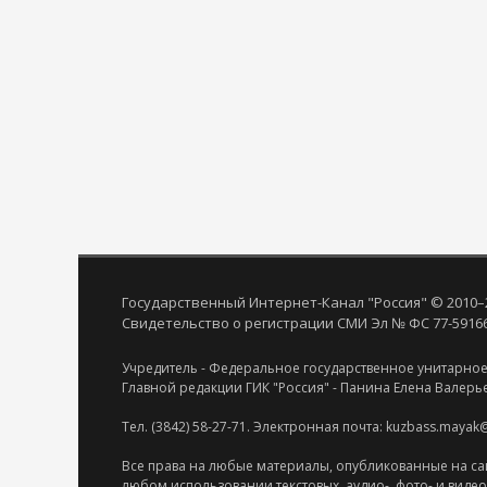
Государственный Интернет-Канал "Россия" © 2010–
Свидетельство о регистрации СМИ Эл № ФС 77-59166 
Учредитель - Федеральное государственное унитарное
Главной редакции ГИК "Россия" - Панина Елена Валерь
Тел. (3842) 58-27-71. Электронная почта: kuzbass.mayak
Все права на любые материалы, опубликованные на са
любом использовании текстовых, аудио-, фото- и виде