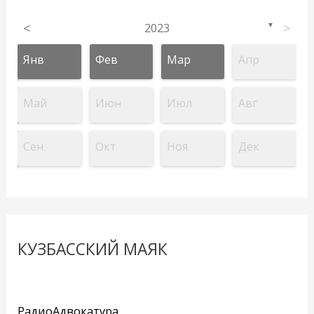
<
2023
>
▼
Янв
Фев
Мар
Апр
Май
Июн
Июл
Авг
Сен
Окт
Ноя
Дек
КУЗБАССКИЙ МАЯК
РадиоАдвокатура