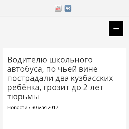
Перейти
к
содержимому
Глав
мен
Навигация
по
Водителю школьного
записям
автобуса, по чьей вине
пострадали два кузбасских
ребёнка, грозит до 2 лет
тюрьмы
Новости
/
30 мая 2017