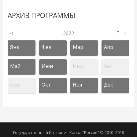
АРХИВ ПРОГРАММЫ
<
2022
>
▼
Янв
Фев
Мар
Апр
Май
Июн
Июл
Авг
Сен
Окт
Ноя
Дек
Государственный Интернет-Канал "Россия" © 2010–2018