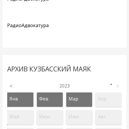
РадиоАдвокатура
АРХИВ КУЗБАССКИЙ МАЯК
<
2023
>
▼
Янв
Фев
Мар
Апр
Май
Июн
Июл
Авг