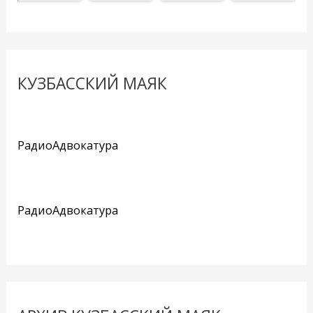
КУЗБАССКИЙ МАЯК
РадиоАдвокатура
РадиоАдвокатура