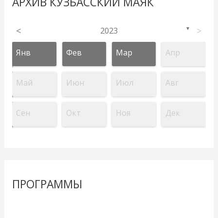
АРХИВ КУЗБАССКИЙ МАЯК
<
2023
>
▼
Янв
Фев
Мар
Апр
Май
Июн
Июл
Авг
Сен
Окт
Ноя
Дек
ПРОГРАММЫ