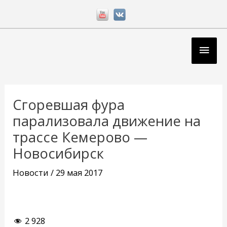
Перейти
к
содержимому
Глав
мен
Навигация
по
Сгоревшая фура
записям
парализовала движение на
трассе Кемерово —
Новосибирск
Новости
/
29 мая 2017
2 928