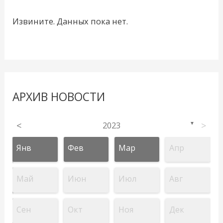
Извините. Данных пока нет.
АРХИВ НОВОСТИ
<
2023
>
▼
Янв
Фев
Мар
Апр
Май
Июн
Июл
Авг
Сен
Окт
Ноя
Дек