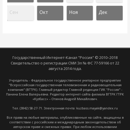
Сен
Окт
Ноя
Дек
Государственный Интернет-Канал "Россия" © 2010–2018
Свидетельство о регистрации СМИ Эл № ФС 77-59166 от 22
августа 2014 года.
Учредитель - Федеральное государственное унитарное предприятие
"Всероссийская государственная телевизионная и радиовещательная
компания" (ВГТРК). Главный редактор Главной редакции ГИК "Россия" -
Панина Елена Валерьевна. Редактор интернет-сайта филиала ВГТРК ГТРК
«Кузбасс» – Отинов Андрей Михайлович.
Тел. (3842) 58-27-71. Электронная почта: kuzbass.mayak@yandex.ru
Все права на любые материалы, опубликованные на сайте, защищены в
соответствии с российским и международным законодательством об
авторском праве и смежных правах. При любом использовании